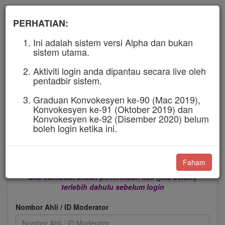
PERHATIAN:
Ini adalah sistem versi Alpha dan bukan
sistem utama.
Aktiviti login anda dipantau secara live oleh
pentadbir sistem.
Graduan Konvokesyen ke-90 (Mac 2019),
SPAL
Konvokesyen ke-91 (Oktober 2019) dan
Konvokesyen ke-92 (Disember 2020) belum
SISTEM PENGURUSAN ALUMNI
boleh login ketika ini.
UiTM CAWANGAN JOHOR
v2.0 (Alpha)
Faham
PERINGATAN:
Sila membuat akuan penerimaan kad (jika belum)
terlebih dahulu sebelum login
Nombor Ahli / ID Moderator