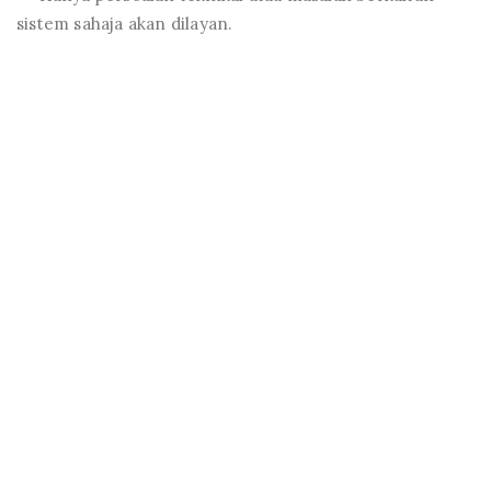
sistem sahaja akan dilayan.
Hak Cipta © 2017-2026 Unit Alumni - BPJIA, UiTM
Cawangan Johor Kampus Segamat
Hubungi Kami
Persatuan Alumni UiTM Cawangan Johor
d/a Bahagian Penyelidikan, Jaringan Industri dan Alumni
(BPJIA)
UiTM Cawangan Johor Kampus Segamat