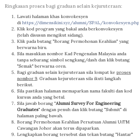
Ringkasan proses bagi graduan selain kejuruteraan:
Lawati halaman khas konvokesyen
di
https://dimensikini.xyz/alumni/SPAL/konvokesyen.ph
Klik kod program yang bakal anda berkonvokesyen
(telah disusun mengikut sidang).
Klik pada butang "Borang Permohonan Keahlian" yang
berwarna biru.
Sila masukkan nombor Kad Pengenalan Malaysia anda
tanpa sebarang simbol sengkang/dash dan klik butang
"Semak" berwarna oren.
Bagi graduan selain kejuruteraan sila lompat ke
proses
nombor 9
. Graduan kejuruteraan sila ikuti langkah
berikut.
Sila pastikan halaman memaparkan nama fakulti dan kod
kursus anda yang betul.
Sila jawab borang "
Alumni Survey For Engineering
Graduates
" dengan penuh dan klik butang "Submit" di
halaman paling bawah.
Borang Permohonan Keahlian Persatuan Alumni UiTM
Cawangan Johor akan terus dipaparkan.
Lengkapkan borang tersebut dan tekan butang "Hantar"