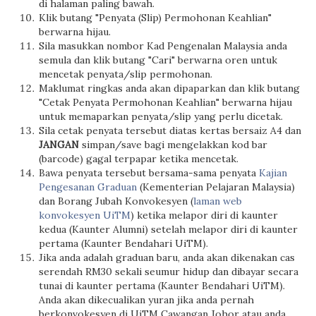
di halaman paling bawah.
Klik butang "Penyata (Slip) Permohonan Keahlian"
berwarna hijau.
Sila masukkan nombor Kad Pengenalan Malaysia anda
semula dan klik butang "Cari" berwarna oren untuk
mencetak penyata/slip permohonan.
Maklumat ringkas anda akan dipaparkan dan klik butang
"Cetak Penyata Permohonan Keahlian" berwarna hijau
untuk memaparkan penyata/slip yang perlu dicetak.
Sila cetak penyata tersebut diatas kertas bersaiz A4 dan
JANGAN
simpan/save bagi mengelakkan kod bar
(barcode) gagal terpapar ketika mencetak.
Bawa penyata tersebut bersama-sama penyata
Kajian
Pengesanan Graduan
(Kementerian Pelajaran Malaysia)
dan Borang Jubah Konvokesyen (
laman web
konvokesyen UiTM
) ketika melapor diri di kaunter
kedua (Kaunter Alumni) setelah melapor diri di kaunter
pertama (Kaunter Bendahari UiTM).
Jika anda adalah graduan baru, anda akan dikenakan cas
serendah RM30 sekali seumur hidup dan dibayar secara
tunai di kaunter pertama (Kaunter Bendahari UiTM).
Anda akan dikecualikan yuran jika anda pernah
berkonvokesyen di UiTM Cawangan Johor atau anda